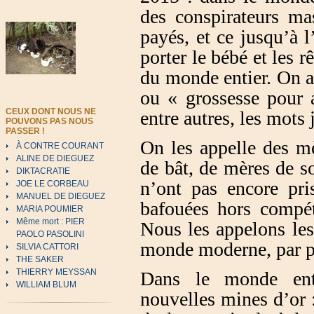
des conspirateurs ma
payés, et ce jusqu’à 
porter le bébé et les r
du monde entier. On ap
ou « grossesse pour a
CEUX DONT NOUS NE
entre autres, les mots 
POUVONS PAS NOUS
PASSER !
On les appelle des m
À CONTRE COURANT
ALINE DE DIEGUEZ
de bât, de mères de s
DIKTACRATIE
n’ont pas encore pri
JOE LE CORBEAU
MANUEL DE DIEGUEZ
bafouées hors compéti
MARIA POUMIER
Même mort : PIER
Nous les appelons les
PAOLO PASOLINI
monde moderne, par pr
SILVIA CATTORI
THE SAKER
THIERRY MEYSSAN
Dans le monde enti
WILLIAM BLUM
nouvelles mines d’or 