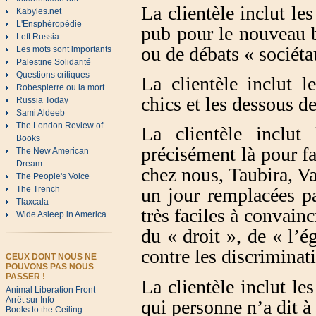
La clientèle inclut le
Kabyles.net
L'Ensphéropédie
pub pour le nouveau b
Left Russia
ou de débats « sociéta
Les mots sont importants
Palestine Solidarité
Questions critiques
La clientèle inclut l
Robespierre ou la mort
chics et les dessous de
Russia Today
Sami Aldeeb
The London Review of
La clientèle inclut 
Books
précisément là pour fa
The New American
Dream
chez nous, Taubira, Va
The People's Voice
The Trench
un jour remplacées pa
Tlaxcala
très faciles à convainc
Wide Asleep in America
du « droit », de « l’é
contre les discriminat
CEUX DONT NOUS NE
POUVONS PAS NOUS
PASSER !
La clientèle inclut les
Animal Liberation Front
Arrêt sur Info
qui personne n’a dit à 
Books to the Ceiling