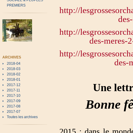
SOCIALE & PEUPLES
PREMIERS
http://lesgrossesorc
des
http://lesgrossesorc
des-meres-2
http://lesgrossesorc
ARCHIVES
des-
2018-04
2018-03
2018-02
2018-01
Une lett
2017-12
2017-11
2017-10
Bonne fêt
2017-09
2017-08
2017-07
Toutes les archives
2015 : dans le monde