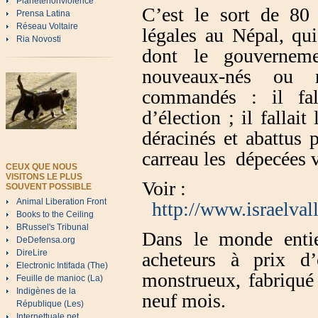
Planetenonviolence
C’est le sort de 80
Prensa Latina
Réseau Voltaire
légales au Népal, qui
Ria Novosti
dont le gouverneme
nouveaux-nés ou 
commandés : il fall
d’élection ; il fallait
déracinés et abattus p
carreau les dépecées v
CEUX QUE NOUS
VISITONS LE PLUS
Voir :
SOUVENT POSSIBLE
Animal Liberation Front
http://www.israelva
Books to the Ceiling
BRussel's Tribunal
Dans le monde entie
DeDefensa.org
DireLire
acheteurs à prix d
Electronic Intifada (The)
monstrueux, fabriqué
Feuille de manioc (La)
Indigènes de la
neuf mois.
République (Les)
Internettuale.net