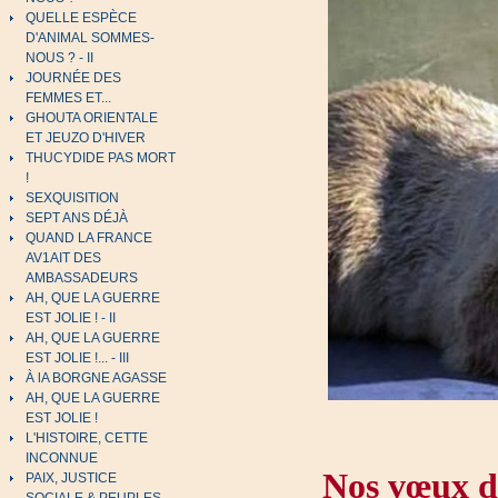
QUELLE ESPÈCE
D'ANIMAL SOMMES-
NOUS ? - II
JOURNÉE DES
FEMMES ET...
GHOUTA ORIENTALE
ET JEUZO D'HIVER
THUCYDIDE PAS MORT
!
SEXQUISITION
SEPT ANS DÉJÀ
QUAND LA FRANCE
AV1AIT DES
AMBASSADEURS
AH, QUE LA GUERRE
EST JOLIE ! - II
AH, QUE LA GUERRE
EST JOLIE !... - III
À lA BORGNE AGASSE
AH, QUE LA GUERRE
EST JOLIE !
L'HISTOIRE, CETTE
INCONNUE
Nos vœux de
PAIX, JUSTICE