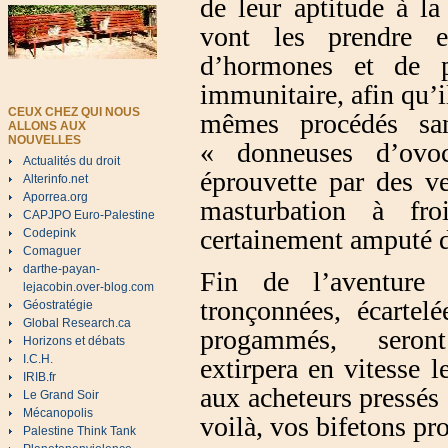
de leur aptitude à l
vont les prendre e
d’hormones et de p
immunitaire, afin qu’il
CEUX CHEZ QUI NOUS
mêmes procédés san
ALLONS AUX
NOUVELLES
« donneuses d’ovo
Actualités du droit
éprouvette par des v
Alterinfo.net
Aporrea.org
masturbation à fr
CAPJPO Euro-Palestine
certainement amputé de
Codepink
Comaguer
darthe-payan-
Fin de l’aventure 
lejacobin.over-blog.com
tronçonnées, écartel
Géostratégie
Global Research.ca
progammés, seront 
Horizons et débats
I.C.H.
extirpera en vitesse le
IRIB.fr
aux acheteurs pressés d
Le Grand Soir
Mécanopolis
voilà, vos bifetons pr
Palestine Think Tank