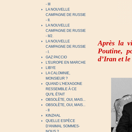
- III
LA NOUVELLE
CAMPAGNE DE RUSSIE
- II.
LA NOUVELLE
CAMPAGNE DE RUSSIE
- II/2.
Après la v
LA NOUVELLE
CAMPAGNE DE RUSSIE
Poutine, p
- I.
d’Iran et l
GAZ PACCIO
L'EUROPE EN MARCHE
LIBYE
LA CALOMNIE,
MONSIEUR ?
QUAND L'HEXAGONE
RESSEMBLE À CE
QU'IL ÉTAIT
OBSOLÈTE, OUI, MAIS...
OBSOLÈTE, OUI, MAIS...
- II
KINZHAL
QUELLE ESPÈCE
D'ANIMAL SOMMES-
NOUS ?