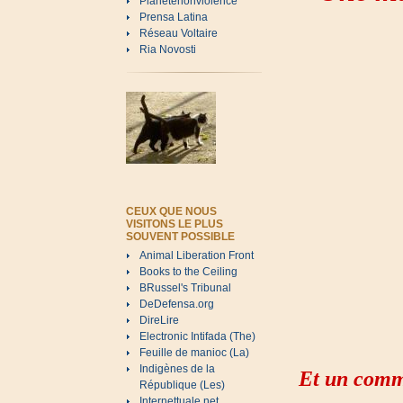
Planetenonviolence
Prensa Latina
Réseau Voltaire
Ria Novosti
CEUX QUE NOUS
VISITONS LE PLUS
SOUVENT POSSIBLE
Animal Liberation Front
Books to the Ceiling
BRussel's Tribunal
DeDefensa.org
DireLire
Electronic Intifada (The)
Feuille de manioc (La)
Indigènes de la
Et un comm
République (Les)
Internettuale.net