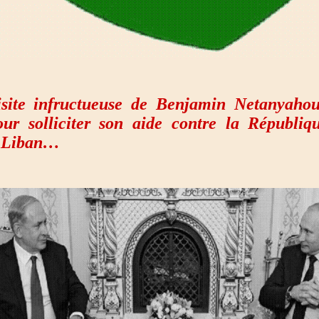
isite infructueuse de Benjamin Netanyaho
our solliciter son aide contre la Républiq
e Liban…