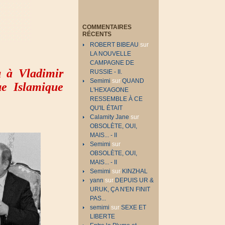
COMMENTAIRES
RÉCENTS
ROBERT BIBEAU
sur
LA NOUVELLE
CAMPAGNE DE
u à Vladimir
RUSSIE - II.
Semimi
sur
QUAND
ue Islamique
L'HEXAGONE
RESSEMBLE À CE
QU'IL ÉTAIT
Calamity Jane
sur
OBSOLÈTE, OUI,
MAIS... - II
Semimi
sur
OBSOLÈTE, OUI,
MAIS... - II
Semimi
sur
KINZHAL
yann
sur
DEPUIS UR &
URUK, ÇA N'EN FINIT
PAS...
semimi
sur
SEXE ET
LIBERTE