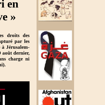
i en
ve »
es droits des
pturé par les
e à Jérusalem-
 août dernier,
ans charge ni
i).