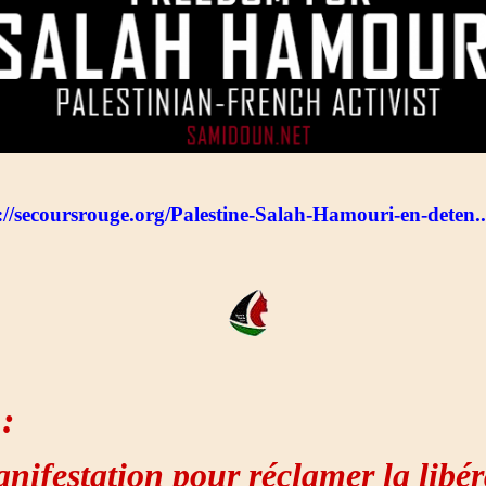
://secoursrouge.org/Palestine-Salah-Hamouri-en-deten..
:
nifestation pour réclamer la libér