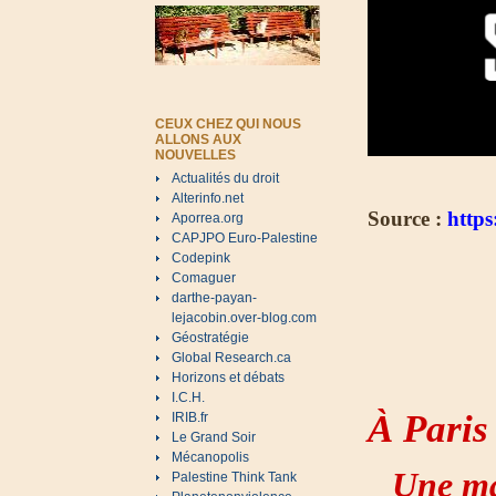
CEUX CHEZ QUI NOUS
ALLONS AUX
NOUVELLES
Actualités du droit
Alterinfo.net
Source :
https
Aporrea.org
CAPJPO Euro-Palestine
Codepink
Comaguer
darthe-payan-
lejacobin.over-blog.com
Géostratégie
Global Research.ca
Horizons et débats
I.C.H.
À Paris 
IRIB.fr
Le Grand Soir
Mécanopolis
Une ma
Palestine Think Tank