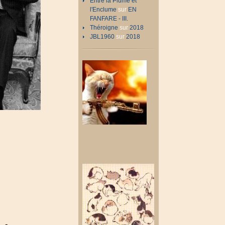
Entre la Plume et
l'Enclume
sur
EN
FANFARE - III.
Théroigne
sur
2018
JBL1960
sur
2018