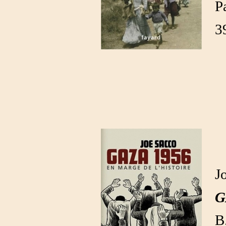
P
3
J
G
B