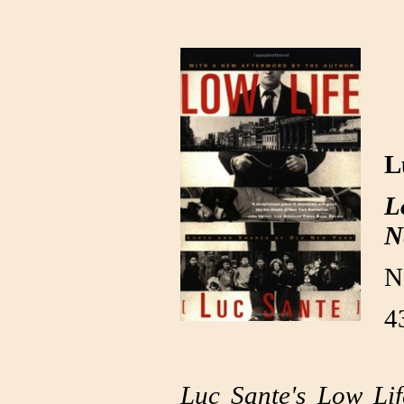
L
L
N
N
4
Luc Sante's Low Life