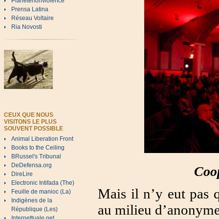
Planetenonviolence
Prensa Latina
Réseau Voltaire
Ria Novosti
CEUX QUE NOUS
VISITONS LE PLUS
SOUVENT POSSIBLE
Animal Liberation Front
Books to the Ceiling
BRussel's Tribunal
DeDefensa.org
Coo
DireLire
Electronic Intifada (The)
Mais il n’y eut pas q
Feuille de manioc (La)
Indigènes de la
au milieu d’anonymes 
République (Les)
Internettuale.net