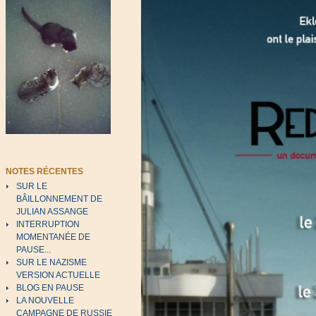
NOTES RÉCENTES
SUR LE
BÂILLONNEMENT DE
JULIAN ASSANGE
INTERRUPTION
MOMENTANÉE DE
PAUSE...
SUR LE NAZISME
VERSION ACTUELLE
BLOG EN PAUSE
LA NOUVELLE
CAMPAGNE DE RUSSIE