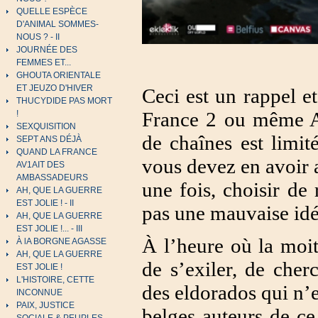
QUELLE ESPÈCE
D'ANIMAL SOMMES-
NOUS ? - II
JOURNÉE DES
FEMMES ET...
GHOUTA ORIENTALE
ET JEUZO D'HIVER
Ceci est un rappel et
THUCYDIDE PAS MORT
France 2 ou même A
!
SEXQUISITION
de chaînes est limit
SEPT ANS DÉJÀ
QUAND LA FRANCE
vous devez en avoir 
AV1AIT DES
AMBASSADEURS
une fois, choisir de
AH, QUE LA GUERRE
EST JOLIE ! - II
pas une mauvaise idé
AH, QUE LA GUERRE
EST JOLIE !... - III
À l’heure où la moit
À lA BORGNE AGASSE
AH, QUE LA GUERRE
de s’exiler, de cher
EST JOLIE !
L'HISTOIRE, CETTE
des eldorados qui n’e
INCONNUE
PAIX, JUSTICE
belges auteurs de ce