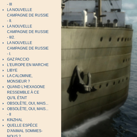
- III
LA NOUVELLE
CAMPAGNE DE RUSSIE
- II.
LA NOUVELLE
CAMPAGNE DE RUSSIE
- II/2.
LA NOUVELLE
CAMPAGNE DE RUSSIE
- I.
GAZ PACCIO
L'EUROPE EN MARCHE
LIBYE
LA CALOMNIE,
MONSIEUR ?
QUAND L'HEXAGONE
RESSEMBLE À CE
QU'IL ÉTAIT
OBSOLÈTE, OUI, MAIS...
OBSOLÈTE, OUI, MAIS...
- II
KINZHAL
QUELLE ESPÈCE
D'ANIMAL SOMMES-
NOUS ?