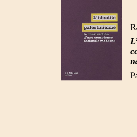
R
L
c
n
P