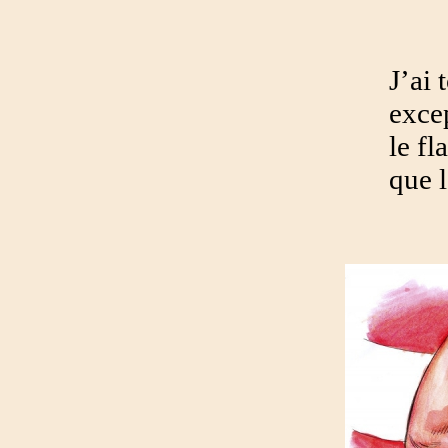
J’ai 
excep
le fl
que l