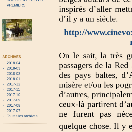
SOCIALE & PEUPLES
PREMIERS
inspirés d’aller met
d’il y a un siècle.
http://www.cinevox
On le sait, la très 
ARCHIVES
passagers de la Red 
2018-04
2018-03
des pays baltes, d’
2018-02
2018-01
misère et/ou les pogr
2017-12
2017-11
d’autres, principalem
2017-10
2017-09
ceux-là partirent d’a
2017-08
2017-07
ne furent pas néc
Toutes les archives
quelque chose. Il y 