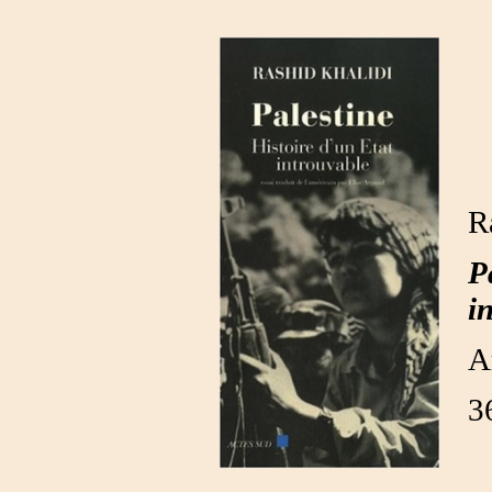
R
P
i
A
3