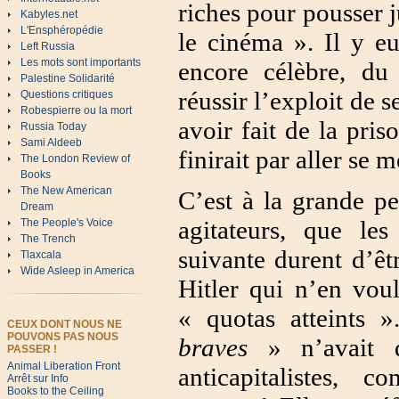
riches pour pousser 
Kabyles.net
L'Ensphéropédie
le cinéma ». Il y e
Left Russia
Les mots sont importants
encore célèbre, d
Palestine Solidarité
réussir l’exploit de 
Questions critiques
Robespierre ou la mort
avoir fait de la pri
Russia Today
Sami Aldeeb
finirait par aller se 
The London Review of
Books
The New American
C’est à la grande p
Dream
agitateurs, que le
The People's Voice
The Trench
suivante durent d’êt
Tlaxcala
Wide Asleep in America
Hitler qui n’en voul
« quotas atteints 
CEUX DONT NOUS NE
POUVONS PAS NOUS
braves
» n’avait qu
PASSER !
Animal Liberation Front
anticapitalistes, c
Arrêt sur Info
Books to the Ceiling