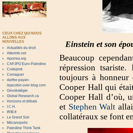
CEUX CHEZ QUI NOUS
ALLONS AUX
NOUVELLES
Einstein et son ép
Actualités du droit
Alterinfo.net
Beaucoup cependant
Aporrea.org
CAPJPO Euro-Palestine
répression tsarist
Codepink
Comaguer
toujours à honneur 
darthe-payan-
Cooper Hall qui étai
lejacobin.over-blog.com
Géostratégie
Cooper Hall d’où, un
Global Research.ca
Horizons et débats
et
Stephen Walt
alla
I.C.H.
IRIB.fr
collatéraux se font en
Le Grand Soir
Mécanopolis
Palestine Think Tank