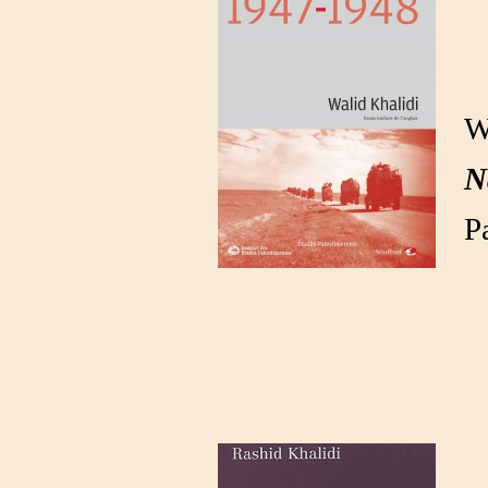
W
N
P