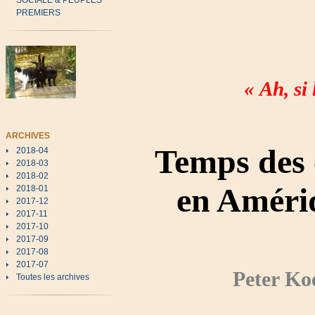
SOCIALE & PEUPLES
PREMIERS
« Ah, si
ARCHIVES
Temps des 
2018-04
2018-03
2018-02
en Amériq
2018-01
2017-12
2017-11
2017-10
2017-09
2017-08
2017-07
Peter Ko
Toutes les archives