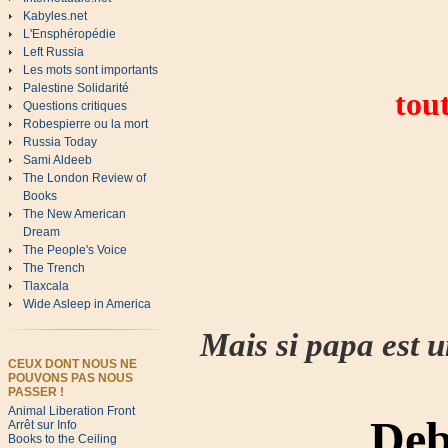
Kabyles.net
L'Ensphéropédie
Left Russia
Les mots sont importants
Palestine Solidarité
tout
Questions critiques
Robespierre ou la mort
Russia Today
Sami Aldeeb
The London Review of
Books
The New American
Dream
The People's Voice
The Trench
Tlaxcala
Wide Asleep in America
Mais si papa est u
CEUX DONT NOUS NE
POUVONS PAS NOUS
PASSER !
Animal Liberation Front
Debo
Arrêt sur Info
Books to the Ceiling