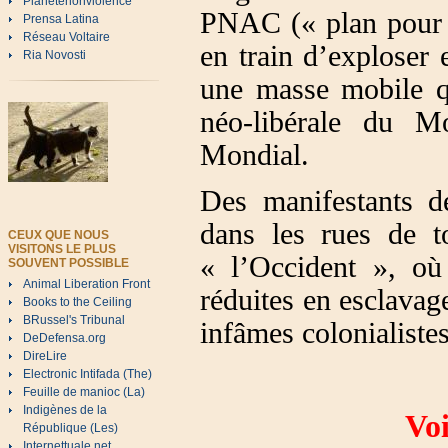
Planetenonviolence
PNAC (« plan pour u
Prensa Latina
Réseau Voltaire
en train d’exploser 
Ria Novosti
une masse mobile qu
néo-libérale du 
Mondial.
Des manifestants de
dans les rues de t
CEUX QUE NOUS
VISITONS LE PLUS
« l’Occident », où
SOUVENT POSSIBLE
Animal Liberation Front
réduites en esclavage
Books to the Ceiling
BRussel's Tribunal
infâmes colonialistes
DeDefensa.org
DireLire
Electronic Intifada (The)
Feuille de manioc (La)
Indigènes de la
Voi
République (Les)
Internettuale.net