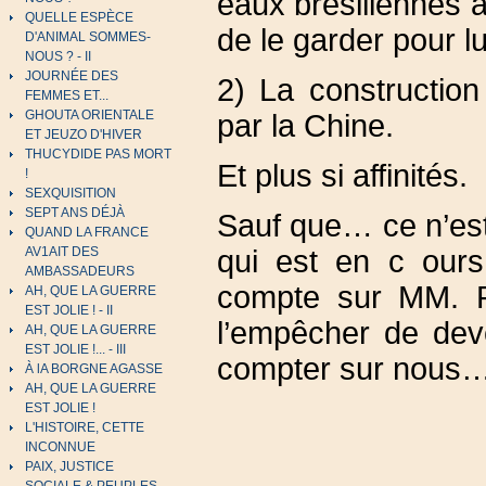
eaux brésiliennes à 
QUELLE ESPÈCE
de le garder pour lu
D'ANIMAL SOMMES-
NOUS ? - II
JOURNÉE DES
2) La constructio
FEMMES ET...
GHOUTA ORIENTALE
par la Chine.
ET JEUZO D'HIVER
THUCYDIDE PAS MORT
Et plus si affinités.
!
SEXQUISITION
SEPT ANS DÉJÀ
Sauf que… ce n’est
QUAND LA FRANCE
qui est en c ours
AV1AIT DES
AMBASSADEURS
compte sur MM. Po
AH, QUE LA GUERRE
EST JOLIE ! - II
l’empêcher de deve
AH, QUE LA GUERRE
EST JOLIE !... - III
compter sur nous
À lA BORGNE AGASSE
AH, QUE LA GUERRE
EST JOLIE !
L'HISTOIRE, CETTE
INCONNUE
PAIX, JUSTICE