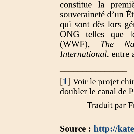
constitue la premi
souveraineté d’un Éta
qui sont dès lors gé
ONG telles que 
(WWF),
The Nat
International
, entre 
_______________
[
1
]
Voir le
projet chi
doubler le canal de 
Traduit par F
Source :
http://kat