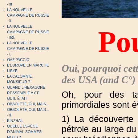
- III
LA NOUVELLE
CAMPAGNE DE RUSSIE
- II.
LA NOUVELLE
Po
CAMPAGNE DE RUSSIE
- II/2.
LA NOUVELLE
CAMPAGNE DE RUSSIE
- I.
GAZ PACCIO
Oui, pourquoi cet
L'EUROPE EN MARCHE
LIBYE
des USA (and C°) 
LA CALOMNIE,
MONSIEUR ?
QUAND L'HEXAGONE
Oh, pour des ta
RESSEMBLE À CE
QU'IL ÉTAIT
primordiales sont 
OBSOLÈTE, OUI, MAIS...
OBSOLÈTE, OUI, MAIS...
- II
1) La découverte
KINZHAL
pétrole au large du
QUELLE ESPÈCE
D'ANIMAL SOMMES-
NOUS ?