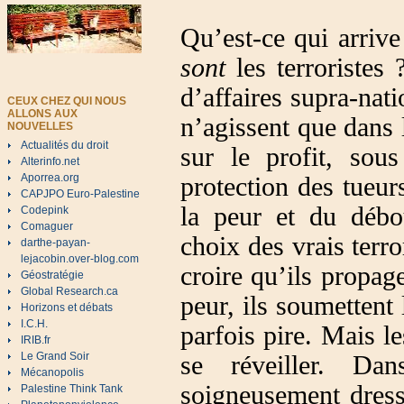
Qu’est-ce qui arrive
sont
les terroristes
d’affaires supra-nati
CEUX CHEZ QUI NOUS
ALLONS AUX
n’agissent que dans 
NOUVELLES
Actualités du droit
sur le profit, sou
Alterinfo.net
Aporrea.org
protection des tueur
CAPJPO Euro-Palestine
la peur et du débo
Codepink
Comaguer
choix des vrais terro
darthe-payan-
lejacobin.over-blog.com
croire qu’ils propag
Géostratégie
Global Research.ca
peur, ils soumettent 
Horizons et débats
I.C.H.
parfois pire. Mais l
IRIB.fr
Le Grand Soir
se réveiller. Da
Mécanopolis
soigneusement dress
Palestine Think Tank