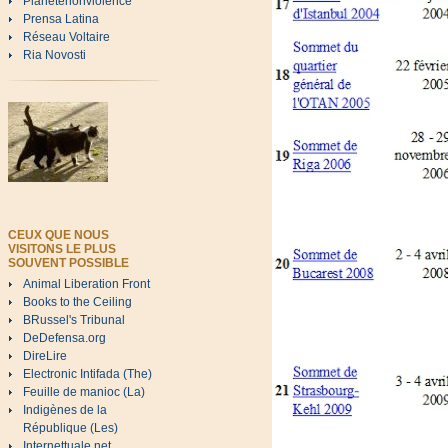
Planetenonviolence
Prensa Latina
Réseau Voltaire
Ria Novosti
CEUX QUE NOUS
VISITONS LE PLUS
SOUVENT POSSIBLE
Animal Liberation Front
Books to the Ceiling
BRussel's Tribunal
DeDefensa.org
DireLire
Electronic Intifada (The)
Feuille de manioc (La)
Indigènes de la
République (Les)
Internettuale.net