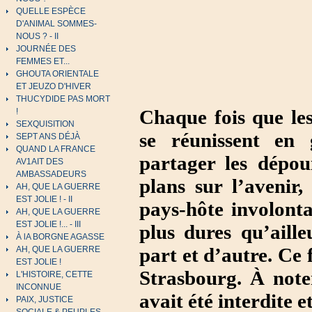
QUELLE ESPÈCE
D'ANIMAL SOMMES-
NOUS ? - II
JOURNÉE DES
FEMMES ET...
GHOUTA ORIENTALE
ET JEUZO D'HIVER
THUCYDIDE PAS MORT
Chaque fois que les
!
SEXQUISITION
se réunissent en
SEPT ANS DÉJÀ
QUAND LA FRANCE
partager les dépoui
AV1AIT DES
AMBASSADEURS
plans sur l’avenir,
AH, QUE LA GUERRE
EST JOLIE ! - II
pays-hôte involonta
AH, QUE LA GUERRE
EST JOLIE !... - III
plus dures qu’aill
À lA BORGNE AGASSE
part et d’autre. Ce
AH, QUE LA GUERRE
EST JOLIE !
Strasbourg. À note
L'HISTOIRE, CETTE
INCONNUE
avait été interdite 
PAIX, JUSTICE