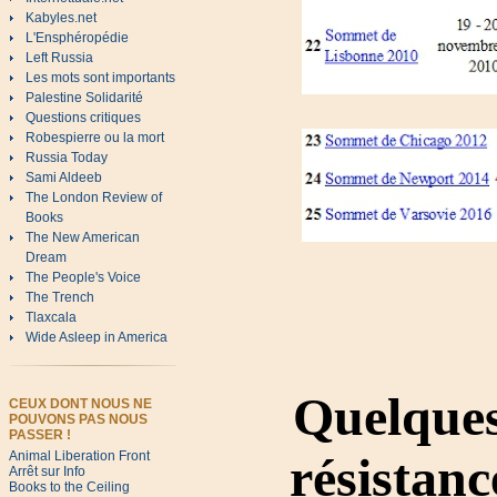
Kabyles.net
L'Ensphéropédie
Left Russia
Les mots sont importants
Palestine Solidarité
Questions critiques
Robespierre ou la mort
Russia Today
Sami Aldeeb
The London Review of
Books
The New American
Dream
The People's Voice
The Trench
Tlaxcala
Wide Asleep in America
Quelques
CEUX DONT NOUS NE
POUVONS PAS NOUS
PASSER !
Animal Liberation Front
résistan
Arrêt sur Info
Books to the Ceiling