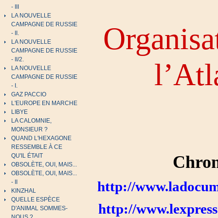
- III
LA NOUVELLE
CAMPAGNE DE RUSSIE
Organisat
- II.
LA NOUVELLE
CAMPAGNE DE RUSSIE
- II/2.
l’At
LA NOUVELLE
CAMPAGNE DE RUSSIE
- I.
GAZ PACCIO
L'EUROPE EN MARCHE
LIBYE
LA CALOMNIE,
MONSIEUR ?
QUAND L'HEXAGONE
RESSEMBLE À CE
Chron
QU'IL ÉTAIT
OBSOLÈTE, OUI, MAIS...
OBSOLÈTE, OUI, MAIS...
http://www.ladocumen
- II
KINZHAL
QUELLE ESPÈCE
http://www.lexpress
D'ANIMAL SOMMES-
NOUS ?