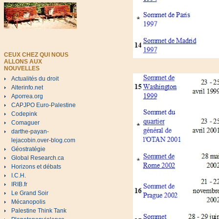
CEUX CHEZ QUI NOUS
ALLONS AUX
NOUVELLES
Actualités du droit
Alterinfo.net
Aporrea.org
CAPJPO Euro-Palestine
Codepink
Comaguer
darthe-payan-
lejacobin.over-blog.com
Géostratégie
Global Research.ca
Horizons et débats
I.C.H.
IRIB.fr
Le Grand Soir
Mécanopolis
Palestine Think Tank