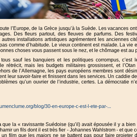
toute l’Europe, de la Grèce jusqu’à la Suède. Les vacances ont
lages. Des fleurs partout, des fleuves de parfums. Des festiv
 autres installations artistiques agrémentent les anciennes ci
pas comme d’habitude. Le vieux continent est malade. La vie e
bonnes choses vous passent sous le nez, et le chômage est au p
r tous sauf les banquiers et les politiques corrompus, c’est 
le rétrécit, mais les budgets militaires grossissent, et l’Otan
ehors de l’Allemagne, les pays européens membres sont désindu
dent leur savoir-faire et finissent dans les services. Un caddie d
oblèmes qu’un ouvrier de l’industrie, certes. La démocratie n
plumenclume.org/blog/30-en-europe-c-est-l-ete-par-...
a que la «
ravissante Suédoise (qu’il) avait épousée il y a bien
amir un fils dont il est très fier - Johannes Wahlstrom - et que ce 
 un film que les
majors
ne se battent pas pour faire projeter