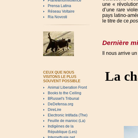
Planetenonviolence
une « révolutio
Prensa Latina
d’une rare viol
Réseau Voltaire
pays latino-amér
Ria Novosti
le titre de ce
pos
Dernière mi
Il nous arrive un
La ch
CEUX QUE NOUS
VISITONS LE PLUS
SOUVENT POSSIBLE
Animal Liberation Front
Books to the Ceiling
BRussel's Tribunal
DeDefensa.org
DireLire
Electronic Intifada (The)
Feuille de manioc (La)
Indigènes de la
République (Les)
Internettuale.net