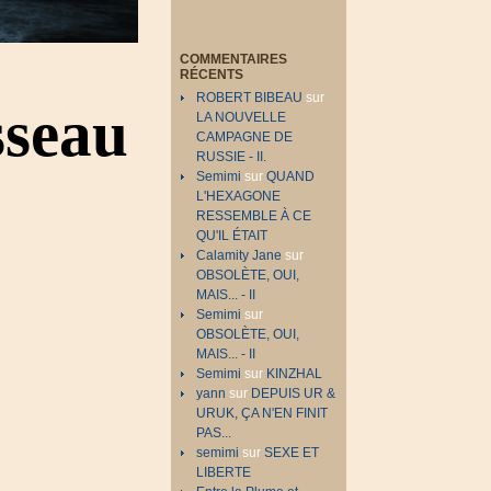
COMMENTAIRES
RÉCENTS
ROBERT BIBEAU
sur
sseau
LA NOUVELLE
CAMPAGNE DE
RUSSIE - II.
Semimi
sur
QUAND
L'HEXAGONE
RESSEMBLE À CE
QU'IL ÉTAIT
Calamity Jane
sur
OBSOLÈTE, OUI,
MAIS... - II
Semimi
sur
OBSOLÈTE, OUI,
MAIS... - II
Semimi
sur
KINZHAL
yann
sur
DEPUIS UR &
URUK, ÇA N'EN FINIT
PAS...
semimi
sur
SEXE ET
LIBERTE