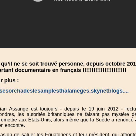
 qu’il ne se soit trouvé personne, depuis octobre 20
rtant documentaire en français !!!!!!!!!!!!!!!!!!!!!!!!
r plus :
ossesorchadeslesamplesthalameges.skynetblogs....
ulian Assange est toujours - depuis le 19 juin 2012 - rec
ndres, les autorités britanniques ne faisant pas mystère d
le remettre aux États-Unis, alors même que la Suède a renoncé
on encontre.
casion de saluer les Équatoriens et leur président, qui affro