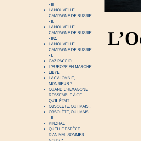
- III
LA NOUVELLE
CAMPAGNE DE RUSSIE
- II.
LA NOUVELLE
L’Oc
CAMPAGNE DE RUSSIE
- II/2.
LA NOUVELLE
CAMPAGNE DE RUSSIE
- I.
GAZ PACCIO
L'EUROPE EN MARCHE
LIBYE
LA CALOMNIE,
MONSIEUR ?
QUAND L'HEXAGONE
RESSEMBLE À CE
QU'IL ÉTAIT
OBSOLÈTE, OUI, MAIS...
OBSOLÈTE, OUI, MAIS...
- II
KINZHAL
QUELLE ESPÈCE
D'ANIMAL SOMMES-
NOUS ?