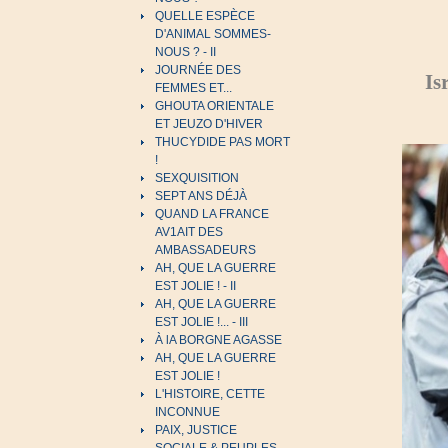
QUELLE ESPÈCE
D'ANIMAL SOMMES-
NOUS ? - II
JOURNÉE DES
Is
FEMMES ET...
GHOUTA ORIENTALE
ET JEUZO D'HIVER
THUCYDIDE PAS MORT
!
SEXQUISITION
SEPT ANS DÉJÀ
QUAND LA FRANCE
AV1AIT DES
AMBASSADEURS
AH, QUE LA GUERRE
EST JOLIE ! - II
AH, QUE LA GUERRE
EST JOLIE !... - III
À lA BORGNE AGASSE
AH, QUE LA GUERRE
EST JOLIE !
L'HISTOIRE, CETTE
INCONNUE
PAIX, JUSTICE