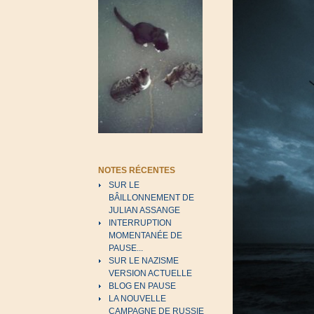
NOTES RÉCENTES
SUR LE
BÂILLONNEMENT DE
JULIAN ASSANGE
INTERRUPTION
MOMENTANÉE DE
PAUSE...
SUR LE NAZISME
VERSION ACTUELLE
BLOG EN PAUSE
LA NOUVELLE
CAMPAGNE DE RUSSIE