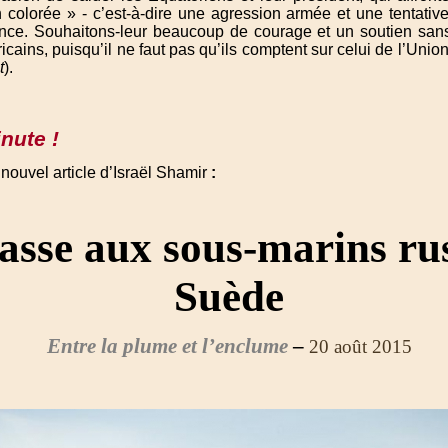
n colorée » - c’est-à-dire une agression armée et une tentativ
ence. Souhaitons-leur beaucoup de courage et un soutien sans 
icains, puisqu’il ne faut pas qu’ils comptent sur celui de l’Uni
t
).
nute !
 nouvel article d’Israël Shamir
:
asse aux sous-marins ru
Suède
Entre la plume et l’enclume
–
20 août 2015