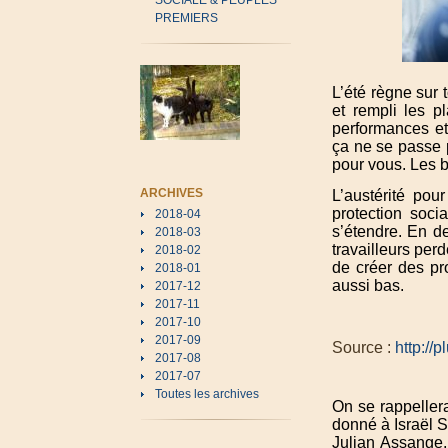
SOCIALE & PEUPLES
PREMIERS
L’été règne sur 
et rempli les p
performances et
ça ne se passe 
pour vous. Les 
ARCHIVES
L’austérité pou
protection socia
2018-04
s’étendre. En d
2018-03
travailleurs per
2018-02
de créer des pr
2018-01
aussi bas.
2017-12
2017-11
2017-10
2017-09
Source :
http://
2017-08
2017-07
Toutes les archives
On se rappeller
donné à Israël Sh
Julian Assange,