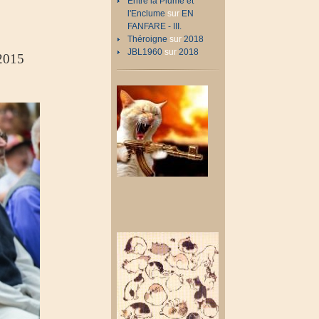
Entre la Plume et
l'Enclume
sur
EN
FANFARE - III.
Théroigne
sur
2018
JBL1960
sur
2018
2015