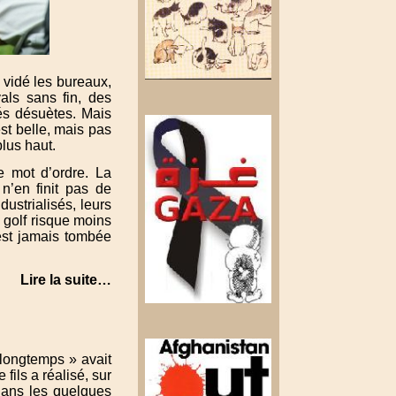
 vidé les bureaux,
als sans fin, des
tés désuètes. Mais
st belle, mais pas
lus haut.
le mot d’ordre. La
 n’en finit pas de
strialisés, leurs
e golf risque moins
’est jamais tombée
Lire la suite…
 longtemps » avait
fils a réalisé, sur
 dans les quelques