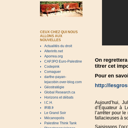
CEUX CHEZ QUI NOUS
ALLONS AUX
NOUVELLES
Actualités du droit
Alterinfo.net
Aporrea.org
On regrettera
CAPJPO Euro-Palestine
titrer cet impo
Codepink
Comaguer
Pour en savoi
darthe-payan-
lejacobin.over-blog.com
http://lesgr
Géostratégie
Global Research.ca
Horizons et débats
Aujourd’hui, J
I.C.H.
d’Équateur à Lo
IRIB.fr
l’arrêter pour 
Le Grand Soir
fallacieuses à s
Mécanopolis
Palestine Think Tank
Saisissons l’oc