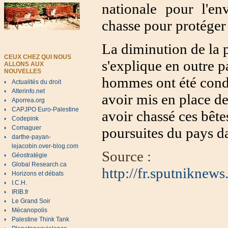
nationale pour l'en
chasse pour protéger 
La diminution de la 
CEUX CHEZ QUI NOUS
s'explique en outre p
ALLONS AUX
NOUVELLES
hommes ont été cond
Actualités du droit
Alterinfo.net
avoir mis en place de
Aporrea.org
CAPJPO Euro-Palestine
avoir chassé ces bête
Codepink
Comaguer
poursuites du pays da
darthe-payan-
lejacobin.over-blog.com
Source :
Géostratégie
Global Research.ca
http://fr.sputniknew
Horizons et débats
I.C.H.
IRIB.fr
Le Grand Soir
Mécanopolis
Palestine Think Tank