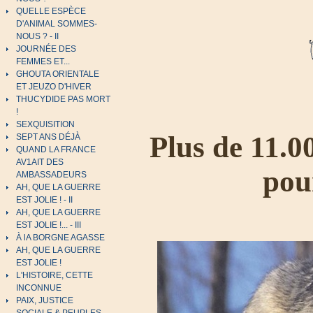
QUELLE ESPÈCE
D'ANIMAL SOMMES-
NOUS ? - II
JOURNÉE DES
FEMMES ET...
GHOUTA ORIENTALE
ET JEUZO D'HIVER
THUCYDIDE PAS MORT
!
SEXQUISITION
Plus de 11.0
SEPT ANS DÉJÀ
QUAND LA FRANCE
AV1AIT DES
pou
AMBASSADEURS
AH, QUE LA GUERRE
EST JOLIE ! - II
AH, QUE LA GUERRE
EST JOLIE !... - III
À lA BORGNE AGASSE
AH, QUE LA GUERRE
EST JOLIE !
L'HISTOIRE, CETTE
INCONNUE
PAIX, JUSTICE