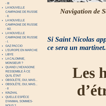
- III
LA NOUVELLE
Navigation de S
CAMPAGNE DE RUSSIE
- II.
LA NOUVELLE
CAMPAGNE DE RUSSIE
- II/2.
LA NOUVELLE
Si Saint Nicolas app
CAMPAGNE DE RUSSIE
- I.
ce sera un martinet.
GAZ PACCIO
L'EUROPE EN MARCHE
LIBYE
LA CALOMNIE,
MONSIEUR ?
Les 
QUAND L'HEXAGONE
RESSEMBLE À CE
QU'IL ÉTAIT
OBSOLÈTE, OUI, MAIS...
d’ét
OBSOLÈTE, OUI, MAIS...
- II
KINZHAL
QUELLE ESPÈCE
D'ANIMAL SOMMES-
NOUS ?