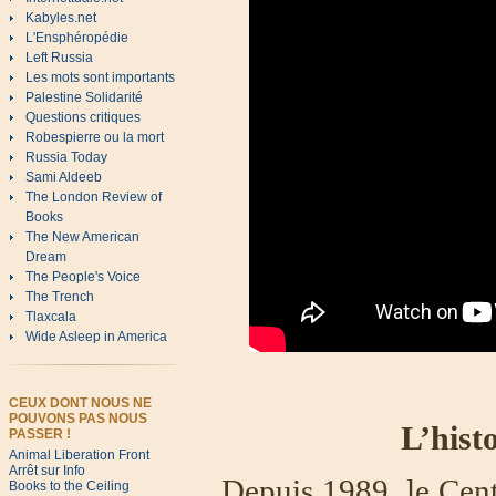
Kabyles.net
L'Ensphéropédie
Left Russia
Les mots sont importants
Palestine Solidarité
Questions critiques
Robespierre ou la mort
Russia Today
Sami Aldeeb
The London Review of
Books
The New American
Dream
The People's Voice
The Trench
Tlaxcala
Wide Asleep in America
CEUX DONT NOUS NE
POUVONS PAS NOUS
L’hist
PASSER !
Animal Liberation Front
Arrêt sur Info
Depuis 1989, le Cent
Books to the Ceiling