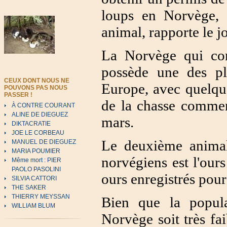
loups en Norvège, 
animal, rapporte le 
La Norvège qui com
possède une des pl
CEUX DONT NOUS NE
Europe, avec quelqu
POUVONS PAS NOUS
PASSER !
de la chasse commen
À CONTRE COURANT
ALINE DE DIEGUEZ
mars.
DIKTACRATIE
JOE LE CORBEAU
Le deuxième animal 
MANUEL DE DIEGUEZ
MARIA POUMIER
norvégiens est l'our
Même mort : PIER
PAOLO PASOLINI
ours enregistrés pou
SILVIA CATTORI
THE SAKER
THIERRY MEYSSAN
Bien que la popul
WILLIAM BLUM
Norvège soit très fa