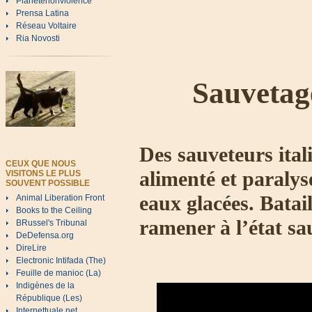
Planetenonviolence
Prensa Latina
Réseau Voltaire
Ria Novosti
Sauvetage
Des sauveteurs ital
CEUX QUE NOUS
alimenté et paraly
VISITONS LE PLUS
SOUVENT POSSIBLE
eaux glacées. Batai
Animal Liberation Front
Books to the Ceiling
ramener à l’état sa
BRussel's Tribunal
DeDefensa.org
DireLire
Electronic Intifada (The)
Feuille de manioc (La)
Indigènes de la
République (Les)
Internettuale.net