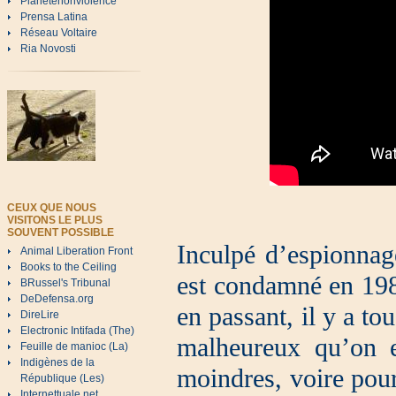
Planetenonviolence
Prensa Latina
Réseau Voltaire
Ria Novosti
CEUX QUE NOUS
VISITONS LE PLUS
SOUVENT POSSIBLE
Inculpé d’espionnage
Animal Liberation Front
Books to the Ceiling
est condamné en 1987
BRussel's Tribunal
DeDefensa.org
en passant, il y a to
DireLire
Electronic Intifada (The)
malheureux qu’on e
Feuille de manioc (La)
Indigènes de la
moindres, voire pour
République (Les)
Internettuale.net