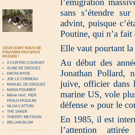
l’émigration massive
sans s’étendre sur 
advint, puisque c’ét
Poutine, qui n’a fait 
Elle vaut pourtant la
CEUX DONT NOUS NE
POUVONS PAS NOUS
PASSER !
Au début des anné
À CONTRE COURANT
ALINE DE DIEGUEZ
Jonathan Pollard, 
DIKTACRATIE
JOE LE CORBEAU
juive, officier dans
MANUEL DE DIEGUEZ
MARIA POUMIER
marine US, vole plus
Même mort : PIER
PAOLO PASOLINI
défense » pour le co
SILVIA CATTORI
THE SAKER
En 1985, il est inte
THIERRY MEYSSAN
WILLIAM BLUM
l’attention atti