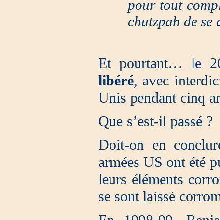
pour tout complo
chutzpah de se d
Et pourtant… le 2
libéré
, avec interdic
Unis pendant cinq a
Que s’est-il passé ?
Doit-on en conclur
armées US ont été pu
leurs éléments corr
se sont laissé corro
En 1998-99, Benja