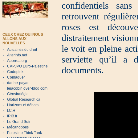
confidentiels san
retrouvent réguliè
roses est découv
CEUX CHEZ QUI NOUS
distraitement visionn
ALLONS AUX
NOUVELLES
le voit en pleine ac
Actualités du droit
Alterinfo.net
serviette qu’il a
Aporrea.org
CAPJPO Euro-Palestine
documents.
Codepink
Comaguer
darthe-payan-
lejacobin.over-blog.com
Géostratégie
Global Research.ca
Horizons et débats
I.C.H.
IRIB.fr
Le Grand Soir
Mécanopolis
Palestine Think Tank