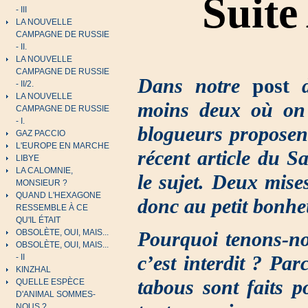
Suite
- III
LA NOUVELLE
CAMPAGNE DE RUSSIE
- II.
LA NOUVELLE
CAMPAGNE DE RUSSIE
Dans notre
post
d
- II/2.
LA NOUVELLE
moins deux où on 
CAMPAGNE DE RUSSIE
- I.
blogueurs proposent 
GAZ PACCIO
L'EUROPE EN MARCHE
récent article du Sa
LIBYE
LA CALOMNIE,
le sujet. Deux mise
MONSIEUR ?
QUAND L'HEXAGONE
donc au petit bonheu
RESSEMBLE À CE
QU'IL ÉTAIT
OBSOLÈTE, OUI, MAIS...
Pourquoi tenons-no
OBSOLÈTE, OUI, MAIS...
c’est interdit ? Par
- II
KINZHAL
tabous sont faits p
QUELLE ESPÈCE
D'ANIMAL SOMMES-
NOUS ?