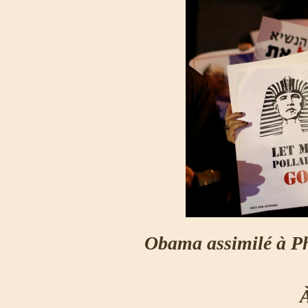
Obama assimilé à Ph
À