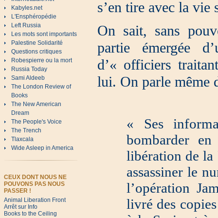
s’en tire avec la vie
Kabyles.net
L'Ensphéropédie
Left Russia
On sait, sans pouvo
Les mots sont importants
Palestine Solidarité
partie émergée d’
Questions critiques
d’« officiers trait
Robespierre ou la mort
Russia Today
lui. On parle même 
Sami Aldeeb
The London Review of
Books
The New American
Dream
« Ses informat
The People's Voice
The Trench
bombarder en 
Tlaxcala
Wide Asleep in America
libération de la 
assassiner le n
CEUX DONT NOUS NE
l’opération Ja
POUVONS PAS NOUS
PASSER !
livré des copie
Animal Liberation Front
Arrêt sur Info
Books to the Ceiling