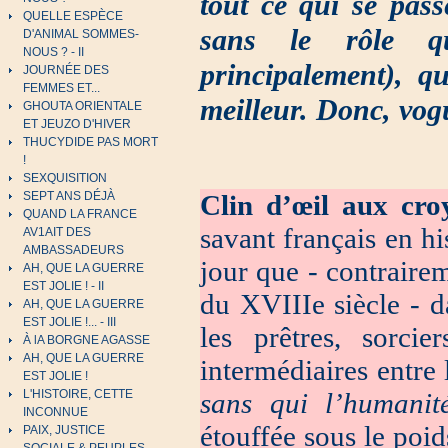
tout ce qui se pas
QUELLE ESPÈCE
sans le rôle q
D'ANIMAL SOMMES-
NOUS ? - II
principalement), q
JOURNÉE DES
FEMMES ET...
meilleur. Donc, vogu
GHOUTA ORIENTALE
ET JEUZO D'HIVER
THUCYDIDE PAS MORT
!
SEXQUISITION
SEPT ANS DÉJÀ
Clin d’œil aux cro
QUAND LA FRANCE
savant français en hi
AV1AIT DES
AMBASSADEURS
jour que - contrairem
AH, QUE LA GUERRE
EST JOLIE ! - II
du XVIIIe siècle - d
AH, QUE LA GUERRE
EST JOLIE !... - III
les prêtres, sorcie
À lA BORGNE AGASSE
AH, QUE LA GUERRE
intermédiaires entre 
EST JOLIE !
L'HISTOIRE, CETTE
sans qui l’humanit
INCONNUE
étouffée sous le poid
PAIX, JUSTICE