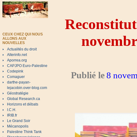
Reconstitut
CEUX CHEZ QUI NOUS
novembre
ALLONS AUX
NOUVELLES
Actualités du droit
Alterinfo.net
Aporrea.org
CAPJPO Euro-Palestine
Codepink
Publié le
8 novem
Comaguer
darthe-payan-
lejacobin.over-blog.com
Géostratégie
Global Research.ca
Horizons et débats
I.C.H.
IRIB.fr
Le Grand Soir
Mécanopolis
Palestine Think Tank