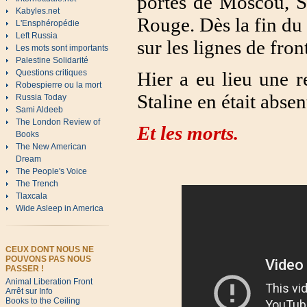
portes de Moscou, St
Kabyles.net
Rouge. Dès la fin du 
L'Ensphéropédie
Left Russia
sur les lignes de fron
Les mots sont importants
Palestine Solidarité
Hier a eu lieu une re
Questions critiques
Robespierre ou la mort
Staline en était abse
Russia Today
Sami Aldeeb
The London Review of
Et les morts.
Books
The New American
Dream
The People's Voice
The Trench
Tlaxcala
Wide Asleep in America
CEUX DONT NOUS NE
POUVONS PAS NOUS
PASSER !
Animal Liberation Front
Arrêt sur Info
Books to the Ceiling