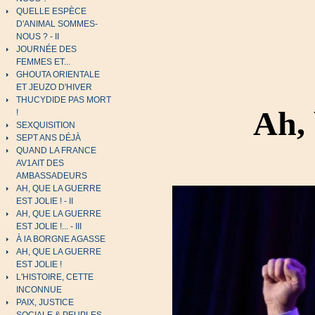
QUELLE ESPÈCE
D'ANIMAL SOMMES-
NOUS ? - II
JOURNÉE DES
FEMMES ET...
GHOUTA ORIENTALE
ET JEUZO D'HIVER
THUCYDIDE PAS MORT
Ah, 
!
SEXQUISITION
SEPT ANS DÉJÀ
QUAND LA FRANCE
AV1AIT DES
AMBASSADEURS
AH, QUE LA GUERRE
EST JOLIE ! - II
AH, QUE LA GUERRE
EST JOLIE !... - III
À lA BORGNE AGASSE
AH, QUE LA GUERRE
EST JOLIE !
L'HISTOIRE, CETTE
INCONNUE
PAIX, JUSTICE