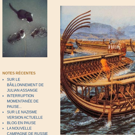
NOTES RÉCENTES
SUR LE
BÂILLONNEMENT DE
JULIAN ASSANGE
INTERRUPTION
MOMENTANÉE DE
PAUSE...
SUR LE NAZISME
VERSION ACTUELLE
BLOG EN PAUSE
LA NOUVELLE
CAMPAGNE DE RUSSIE