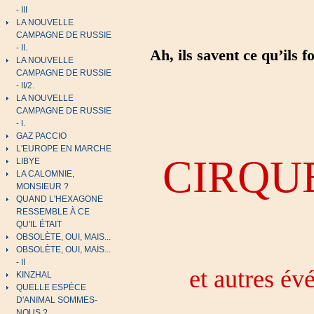
- III
LA NOUVELLE
CAMPAGNE DE RUSSIE
- II.
Ah, ils savent ce qu’ils 
LA NOUVELLE
CAMPAGNE DE RUSSIE
- II/2.
LA NOUVELLE
CAMPAGNE DE RUSSIE
- I.
GAZ PACCIO
L'EUROPE EN MARCHE
CIRQU
LIBYE
LA CALOMNIE,
MONSIEUR ?
QUAND L'HEXAGONE
RESSEMBLE À CE
QU'IL ÉTAIT
OBSOLÈTE, OUI, MAIS...
OBSOLÈTE, OUI, MAIS...
- II
et autres é
KINZHAL
QUELLE ESPÈCE
D'ANIMAL SOMMES-
NOUS ?