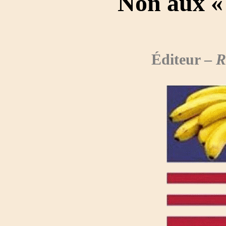
Non aux «
Éditeur –
R