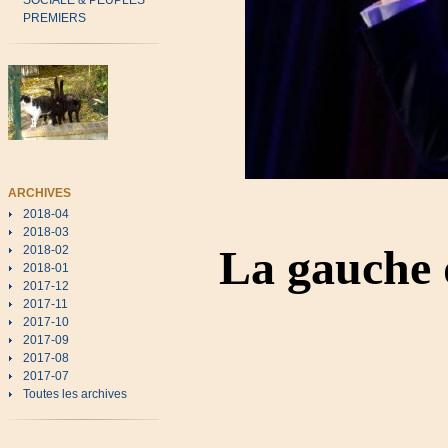
SOCIALE & PEUPLES
PREMIERS
ARCHIVES
2018-04
2018-03
La gauche 
2018-02
2018-01
2017-12
2017-11
2017-10
2017-09
2017-08
2017-07
Toutes les archives