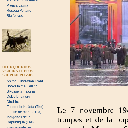
Planetenonviolence
Prensa Latina
Réseau Voltaire
Ria Novosti
CEUX QUE NOUS
VISITONS LE PLUS
SOUVENT POSSIBLE
Animal Liberation Front
Books to the Ceiling
BRussel's Tribunal
DeDefensa.org
DireLire
Electronic Intifada (The)
Le 7 novembre 1
Feuille de manioc (La)
troupes et de la po
Indigènes de la
République (Les)
Internettuale.net