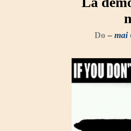
La démo
m
Do
–
mai 