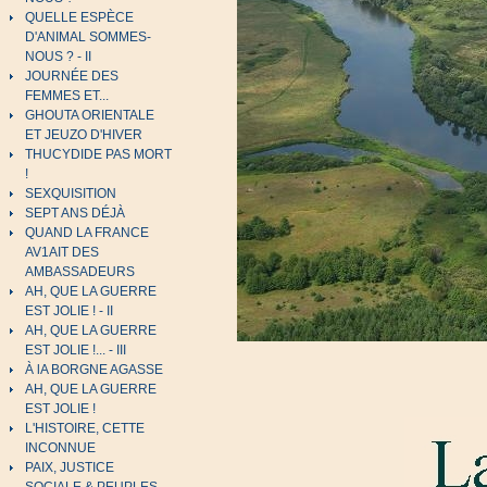
QUELLE ESPÈCE
D'ANIMAL SOMMES-
NOUS ? - II
JOURNÉE DES
FEMMES ET...
GHOUTA ORIENTALE
ET JEUZO D'HIVER
THUCYDIDE PAS MORT
!
SEXQUISITION
SEPT ANS DÉJÀ
QUAND LA FRANCE
AV1AIT DES
AMBASSADEURS
AH, QUE LA GUERRE
EST JOLIE ! - II
AH, QUE LA GUERRE
EST JOLIE !... - III
À lA BORGNE AGASSE
AH, QUE LA GUERRE
EST JOLIE !
L'HISTOIRE, CETTE
INCONNUE
PAIX, JUSTICE