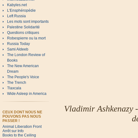
Kabyles.net
L'Ensphéropédie
Left Russia
Les mots sont importants
Palestine Solidarité
Questions critiques
Robespierre ou la mort
Russia Today
Sami Aldeeb
The London Review of
Books
The New American
Dream
The People's Voice
The Trench
Tlaxcala
Wide Asleep in America
Vladimir Ashkenazy 
CEUX DONT NOUS NE
d
POUVONS PAS NOUS
PASSER !
Animal Liberation Front
Arrêt sur Info
Books to the Ceiling