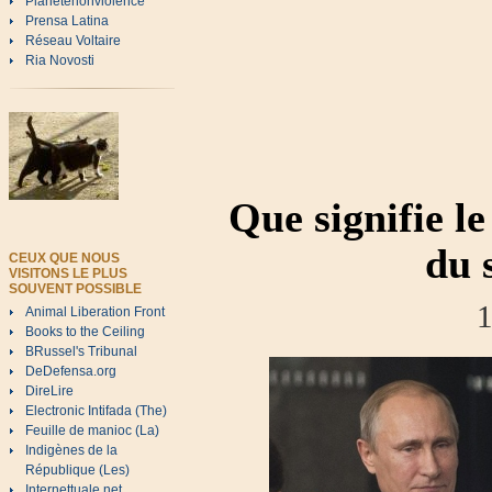
Planetenonviolence
Prensa Latina
Réseau Voltaire
Ria Novosti
Que signifie l
du 
CEUX QUE NOUS
VISITONS LE PLUS
SOUVENT POSSIBLE
1
Animal Liberation Front
Books to the Ceiling
BRussel's Tribunal
DeDefensa.org
DireLire
Electronic Intifada (The)
Feuille de manioc (La)
Indigènes de la
République (Les)
Internettuale.net