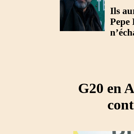
Ils au
Pepe E
n’éch
G20 en A
cont