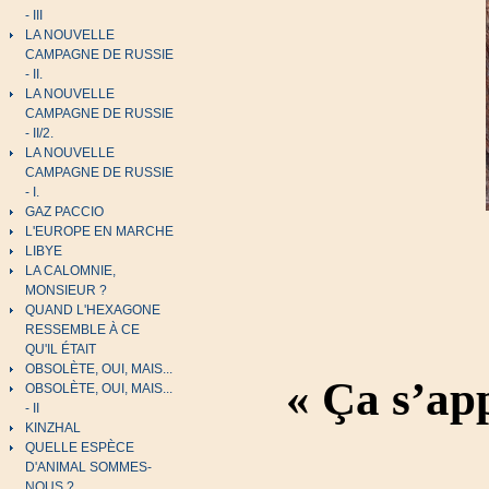
- III
LA NOUVELLE
CAMPAGNE DE RUSSIE
- II.
LA NOUVELLE
CAMPAGNE DE RUSSIE
- II/2.
LA NOUVELLE
CAMPAGNE DE RUSSIE
- I.
GAZ PACCIO
L'EUROPE EN MARCHE
LIBYE
LA CALOMNIE,
MONSIEUR ?
QUAND L'HEXAGONE
RESSEMBLE À CE
QU'IL ÉTAIT
OBSOLÈTE, OUI, MAIS...
« Ça s’app
OBSOLÈTE, OUI, MAIS...
- II
KINZHAL
QUELLE ESPÈCE
D'ANIMAL SOMMES-
NOUS ?