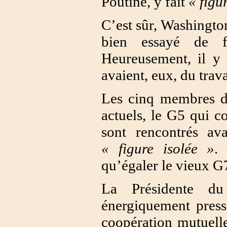
Poutine, y fait
« figu
C’est sûr, Washingto
bien essayé de 
Heureusement, il y 
avaient, eux, du trava
Les cinq membres d
actuels, le G5 qui 
sont rencontrés a
« figure isolée »
.
qu’égaler le vieux G7
La Présidente
du B
énergiquement press
coopération mutuelle