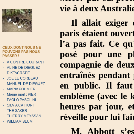
vie à deux Australi
Il allait exiger
paris étaient ouvert
l’a pas fait. Ce qu’
CEUX DONT NOUS NE
posé pour une ph
POUVONS PAS NOUS
PASSER !
compagnie de deux 
À CONTRE COURANT
ALINE DE DIEGUEZ
entraînés pendant p
DIKTACRATIE
JOE LE CORBEAU
en public. Il fau
MANUEL DE DIEGUEZ
MARIA POUMIER
emblème (avec le k
Même mort : PIER
PAOLO PASOLINI
heures par jour, e
SILVIA CATTORI
THE SAKER
réveille pour lui fa
THIERRY MEYSSAN
WILLIAM BLUM
M. Abbott s’e