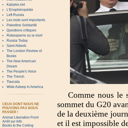
Kabyles.net
L'Ensphéropédie
Left Russia
Les mots sont importants
Palestine Solidarité
Questions critiques
Robespierre ou la mort
Russia Today
Sami Aldeeb
The London Review of
Books
The New American
Dream
The People's Voice
The Trench
Tlaxcala
Wide Asleep in America
Comme nous le sa
sommet du G20 avant
CEUX DONT NOUS NE
POUVONS PAS NOUS
de la deuxième journ
PASSER !
Animal Liberation Front
et il est impossible d
Arrêt sur Info
Books to the Ceiling