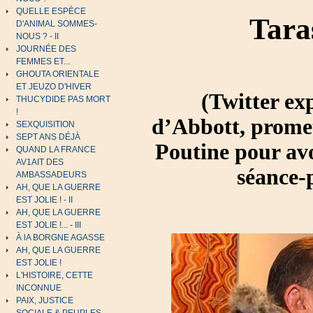
QUELLE ESPÈCE
Tara
D'ANIMAL SOMMES-
NOUS ? - II
JOURNÉE DES
FEMMES ET...
GHOUTA ORIENTALE
ET JEUZO D'HIVER
(Twitter ex
THUCYDIDE PAS MORT
!
d’Abbott, promet
SEXQUISITION
SEPT ANS DÉJÀ
Poutine pour avo
QUAND LA FRANCE
AV1AIT DES
séance-
AMBASSADEURS
AH, QUE LA GUERRE
EST JOLIE ! - II
AH, QUE LA GUERRE
EST JOLIE !... - III
À lA BORGNE AGASSE
AH, QUE LA GUERRE
EST JOLIE !
L'HISTOIRE, CETTE
INCONNUE
PAIX, JUSTICE