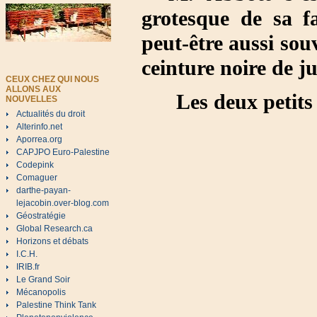
grotesque de sa 
peut-être aussi sou
ceinture noire de j
CEUX CHEZ QUI NOUS
ALLONS AUX
Les deux petits
NOUVELLES
Actualités du droit
Alterinfo.net
Aporrea.org
CAPJPO Euro-Palestine
Codepink
Comaguer
darthe-payan-
lejacobin.over-blog.com
Géostratégie
Global Research.ca
Horizons et débats
I.C.H.
IRIB.fr
Le Grand Soir
Mécanopolis
Palestine Think Tank